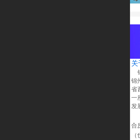
关
 
锦
省
一
发
      锦州隆泰阀门有限公司是专业为化工行业配套生产聚
合
（